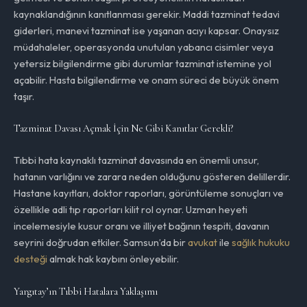
kaynaklandığının kanıtlanması gerekir. Maddi tazminat tedavi
giderleri, manevi tazminat ise yaşanan acıyı kapsar. Onaysız
müdahaleler, operasyonda unutulan yabancı cisimler veya
yetersiz bilgilendirme gibi durumlar tazminat istemine yol
açabilir. Hasta bilgilendirme ve onam süreci de büyük önem
taşır.
Tazminat Davası Açmak İçin Ne Gibi Kanıtlar Gerekli?
Tıbbi hata kaynaklı tazminat davasında en önemli unsur,
hatanın varlığını ve zarara neden olduğunu gösteren delillerdir.
Hastane kayıtları, doktor raporları, görüntüleme sonuçları ve
özellikle adli tıp raporları kilit rol oynar. Uzman heyeti
incelemesiyle kusur oranı ve illiyet bağının tespiti, davanın
seyrini doğrudan etkiler. Samsun’da bir
avukat
ile
sağlık hukuku
desteği
almak hak kaybını önleyebilir.
Yargıtay’ın Tıbbi Hatalara Yaklaşımı