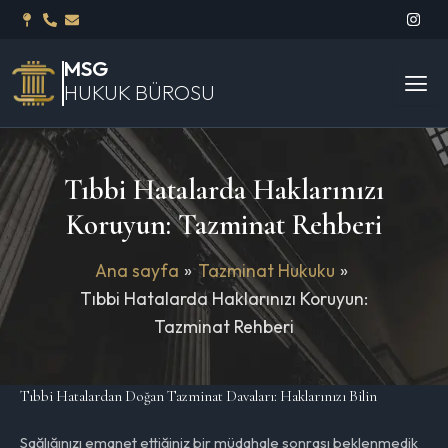
İçeriğe
I
n
atla
s
t
MSG
a
g
HUKUK BÜROSU
r
a
m
Tıbbi Hatalarda Haklarınızı
Koruyun: Tazminat Rehberi
Ana sayfa
Tazminat Hukuku
Tıbbi Hatalarda Haklarınızı Koruyun:
Tazminat Rehberi
Tıbbi Hatalardan Doğan Tazminat Davaları: Haklarınızı Bilin
Sağlığınızı emanet ettiğiniz bir müdahale sonrası beklenmedik