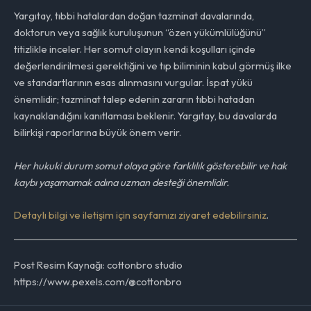
Yargıtay, tıbbi hatalardan doğan tazminat davalarında,
doktorun veya sağlık kuruluşunun “özen yükümlülüğünü”
titizlikle inceler. Her somut olayın kendi koşulları içinde
değerlendirilmesi gerektiğini ve tıp biliminin kabul görmüş ilke
ve standartlarının esas alınmasını vurgular. İspat yükü
önemlidir; tazminat talep edenin zararın tıbbi hatadan
kaynaklandığını kanıtlaması beklenir. Yargıtay, bu davalarda
bilirkişi raporlarına büyük önem verir.
Her hukuki durum somut olaya göre farklılık gösterebilir ve hak
kaybı yaşamamak adına uzman desteği önemlidir.
Detaylı bilgi ve iletişim için sayfamızı ziyaret edebilirsiniz
.
Post Resim Kaynağı: cottonbro studio
https://www.pexels.com/@cottonbro